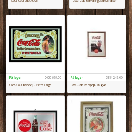
Coca-Cola snackskål
Coca-Cola serveringsfad/tallerken
På lager
DKK
699,00
På lager
DKK
249,00
Coca-Cola barspejl - Extra Large
Coca-Cola barspejl, 10 glas