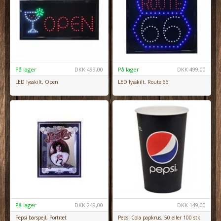
På lager
DKK
499,00
På lager
DKK
499,00
LED lysskilt, Open
LED lysskilt, Route 66
På lager
DKK
249,00
DKK
149,00
Pepsi barspejl, Portræt
Pepsi Cola papkrus, 50 eller 100 stk.