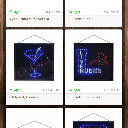
På lager
DKK
39,95
På lager
DKK
499,00
Lay's & Doritos chips snackskål
LED lysskilt, Bar
På lager
DKK
499,00
På lager
DKK
399,00
LED lysskilt, Cocktails
LED lysskilt, Live Nudes