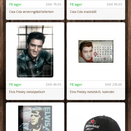
På lager
DKK
79,95
På lager
DKK
99,95
Coca-Cola serveringsfad/tallerken
Coca-Cola snackskål
På lager
DKK
49,95
På lager
DKK
259,00
Elvis Presley metalpostkort
Elvis Presley metalskilt, kalender