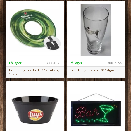
På lager
DKK
39,95
På lager
DKK
79,95
Heineken James Bond 007 ølbrikker,
Heineken James Bond 007 ølglas
10 stk.