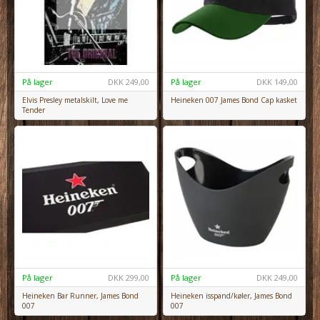
På lager
DKK
249,00
På lager
DKK
149,00
Elvis Presley metalskilt, Love me
Heineken 007 James Bond Cap kasket
Tender
På lager
DKK
299,00
På lager
DKK
249,00
Heineken Bar Runner, James Bond
Heineken isspand/køler, James Bond
007
007