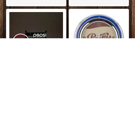
På lager
DKK
2.499,00
På lager
DKK
799,00
Pepsi MAX neon LED lysskilt
Pepsi Retro vægur med neonlys
25%
25%