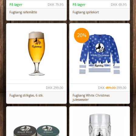
På lager
DKK
79,95
På lager
DKK
69,95
Fuglsang raflemåtte
Fuglsang spillekort
20%
20%
DKK
299,00
DKK
499,00
399,00
Fuglsang stilkglas, 6 stk.
Fuglsang White Christmas
julesweater