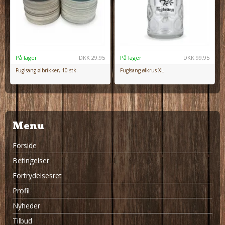
På lager
DKK
29,95
På lager
DKK
99,95
Fuglsang ølbrikker, 10 stk.
Fuglsang ølkrus XL
Menu
Forside
Betingelser
Fortrydelsesret
Profil
Nyheder
Tilbud