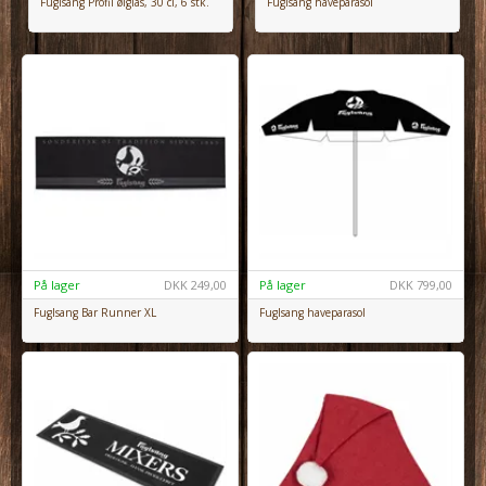
Fuglsang Profil ølglas, 30 cl, 6 stk.
Fuglsang haveparasol
På lager
DKK
249,00
På lager
DKK
799,00
Fuglsang Bar Runner XL
Fuglsang haveparasol