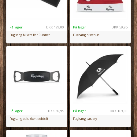
På lager
DKK
199,00
På lager
DKK
59,95
Fuglsang Mixers Bar Runner
Fuglsang nissehue
På lager
DKK
69,95
På lager
DKK
169,00
Fuglsang oplukker, dobbelt
Fuglsang paraply