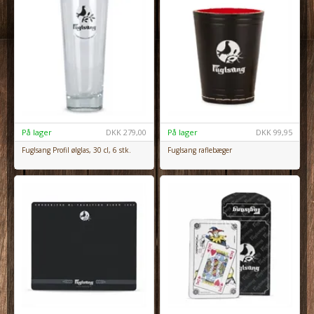
På lager
DKK
279,00
På lager
DKK
99,95
Fuglsang Profil ølglas, 30 cl, 6 stk.
Fuglsang raflebæger