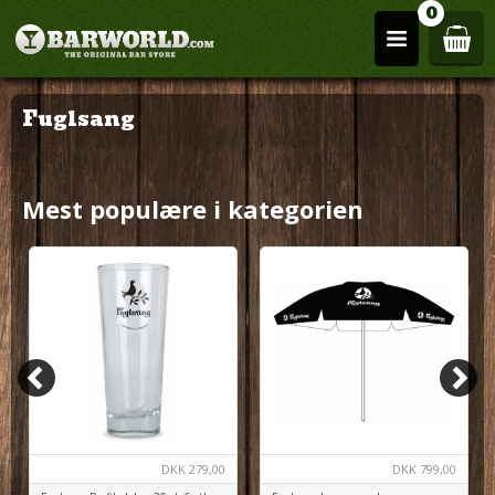
0
Fuglsang
Mest populære i kategorien
DKK
279,00
DKK
799,00