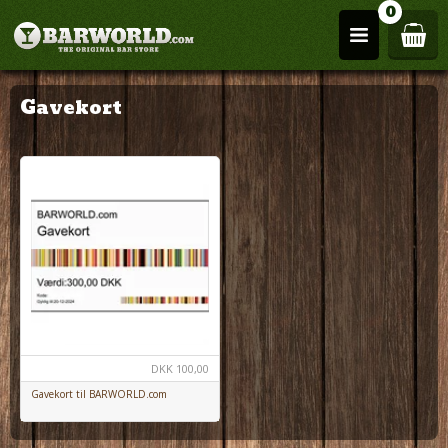
0
Gavekort
DKK
100,00
Gavekort til BARWORLD.com