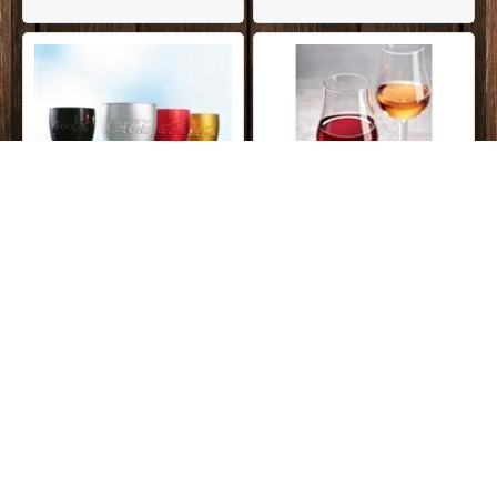
DKK
79,95
På lager
DKK
49,95
Coca-Cola Mirror glas
Durobor Elite romglas, 1 stk.