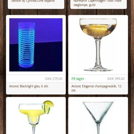
Stelton AJ Cylinda-Line isspand
Normann Copenhagen Tivoli Plate
væglampe, guld
DKK
279,00
På lager
DKK
399,00
Arcoroc Blacklight glas, 6 stk.
Arcoroc Elegance champagneskål, 12
stk.