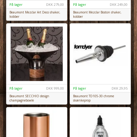
På lager
DKK
279,00
På lager
DKK
249,00
Beaumont Mezclar Art Deco shaker,
Beaumont Mezclar Boston shaker,
kobber
kobber
På lager
DKK
999,00
På lager
DKK
29,95
Beaumont SECCHIO design
Beaumont TD105-30 chrome
champagnebowle
skænkeprop