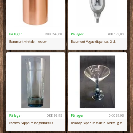
På lager
DKK
249,00
På lager
DKK
199,00
Beaumont vinkøler, kobber
Beaumont Vogue dispenser, 2 cl.
På lager
DKK
99,95
På lager
DKK
99,95
Bombay Sapphire longdrinkglas
Bombay Sapphire martini cocktailglas