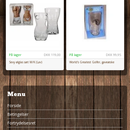
På lager
DKK
119,00
På lager
DKK
99,95
Sexy ølglas sæt M/K (Lav)
World's Greatest Golfer, gaveæske
Menu
Forside
Betingelser
Fortrydelsesret