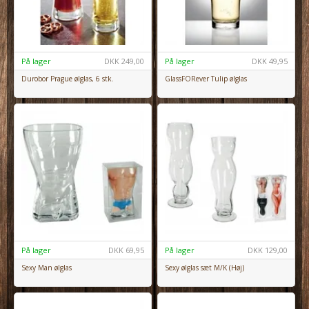
På lager
DKK
249,00
På lager
DKK
49,95
Durobor Prague ølglas, 6 stk.
GlassFORever Tulip ølglas
På lager
DKK
69,95
På lager
DKK
129,00
Sexy Man ølglas
Sexy ølglas sæt M/K (Høj)