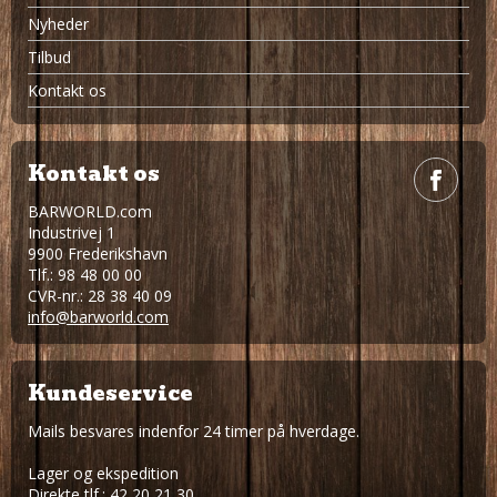
Nyheder
Tilbud
Kontakt os
Kontakt os
BARWORLD.com
Industrivej 1
9900 Frederikshavn
Tlf.: 98 48 00 00
CVR-nr.: 28 38 40 09
info@barworld.com
Kundeservice
Mails besvares indenfor 24 timer på hverdage.
Lager og ekspedition
Direkte tlf.: 42 20 21 30