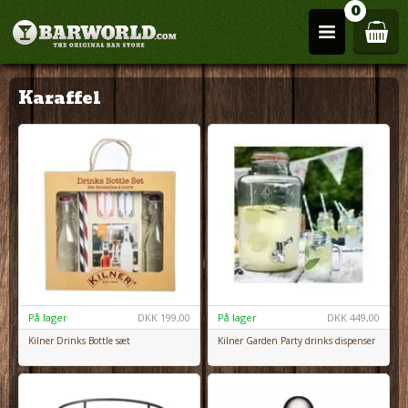
0
Karaffel
På lager
DKK
199,00
På lager
DKK
449,00
Kilner Drinks Bottle sæt
Kilner Garden Party drinks dispenser