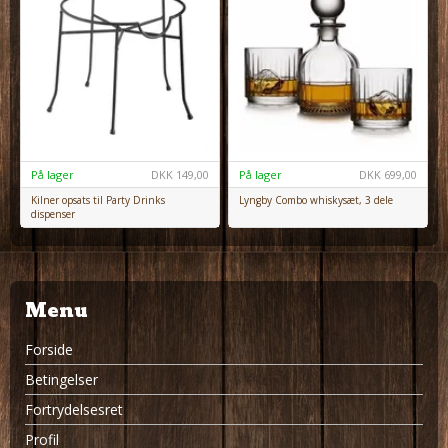
På lager
DKK
149,00
På lager
DKK
699,00
Kilner opsats til Party Drinks
Lyngby Combo whiskysæt, 3 dele
dispenser
Menu
Forside
Betingelser
Fortrydelsesret
Profil