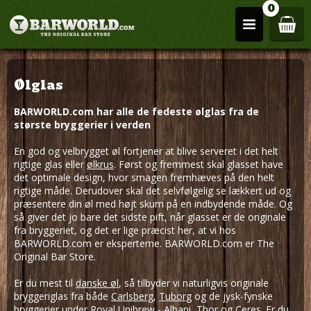
0
Ølglas
BARWORLD.com har alle de fedeste ølglas fra de
største bryggerier i verden
En god og velbrygget øl fortjener at blive serveret i det helt
rigtige glas eller
ølkrus
. Først og fremmest skal glasset have
det optimale design, hvor smagen fremhæves på den helt
rigtige måde. Derudover skal det selvfølgelig se lækkert ud og
præsentere din øl med højt skum på en indbydende måde. Og
så giver det jo bare det sidste pift, når glasset er de originale
fra bryggeriet, og det er lige præcist her, at vi hos
BARWORLD.com er eksperterne. BARWORLD.com er The
Original Bar Store.
Er du mest til
danske øl
, så tilbyder vi naturligvis originale
bryggeriglas fra både
Carlsberg
,
Tuborg
og de jysk-fynske
bryggerier under
Royal Unibrew
-
Albani
,
Thor
og
Ceres
. Er du