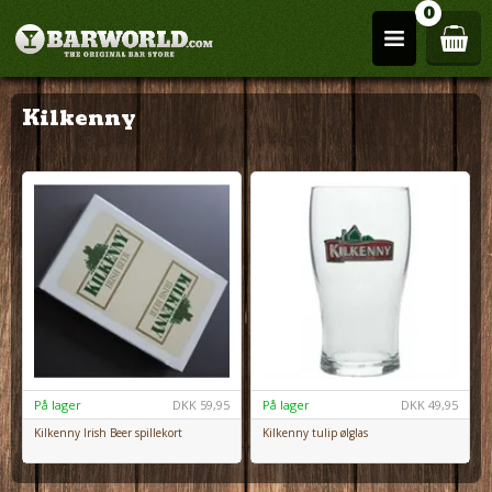
0
Kilkenny
På lager
DKK
59,95
På lager
DKK
49,95
Kilkenny Irish Beer spillekort
Kilkenny tulip ølglas