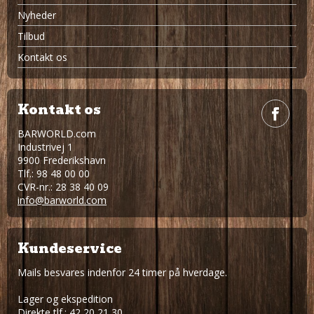
Nyheder
Tilbud
Kontakt os
Kontakt os
BARWORLD.com
Industrivej 1
9900 Frederikshavn
Tlf.: 98 48 00 00
CVR-nr.: 28 38 40 09
info@barworld.com
Kundeservice
Mails besvares indenfor 24 timer på hverdage.
Lager og ekspedition
Direkte tlf.: 42 20 21 30