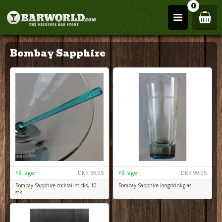
0
Bombay Sapphire
På lager
DKK
69,95
På lager
DKK
99,95
Bombay Sapphire cocktail sticks, 10
Bombay Sapphire longdrinkglas
stk.