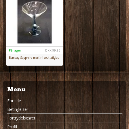
På lager
DKK
99,95
Bombay Sapphire martini cocktailglas
Menu
Forside
Betingelser
Fortrydelsesret
Profil