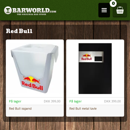
0
Red Bull
På lager
DKK
399,00
På lager
DKK
399,00
Red Bull isspand
Red Bull metal tavle