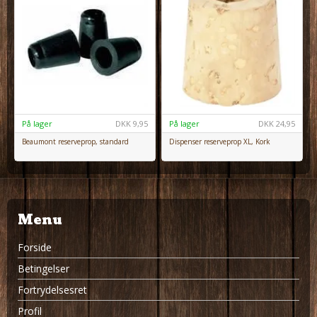
På lager
DKK
9,95
På lager
DKK
24,95
Beaumont reserveprop, standard
Dispenser reserveprop XL, Kork
Menu
Forside
Betingelser
Fortrydelsesret
Profil