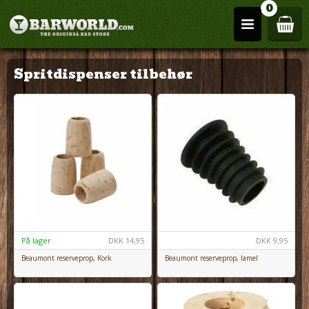
0
Spritdispenser tilbehør
På lager
DKK
14,95
DKK
9,95
Beaumont reserveprop, Kork
Beaumont reserveprop, lamel