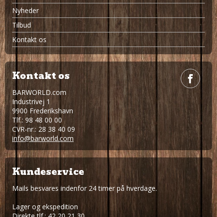
Nyheder
Tilbud
Kontakt os
Kontakt os
BARWORLD.com
Industrivej 1
9900 Frederikshavn
Tlf.: 98 48 00 00
CVR-nr.: 28 38 40 09
info@barworld.com
Kundeservice
Mails besvares indenfor 24 timer på hverdage.
Lager og ekspedition
Direkte tlf.: 42 20 21 30