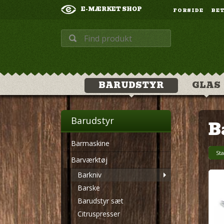
E-MÆRKET SHOP
FORSIDE
BE
BARUDSTYR
GLAS
Barudstyr
B
Barmaskine
St
Barværktøj
Barkniv
Barske
Barudstyr sæt
Citruspresser