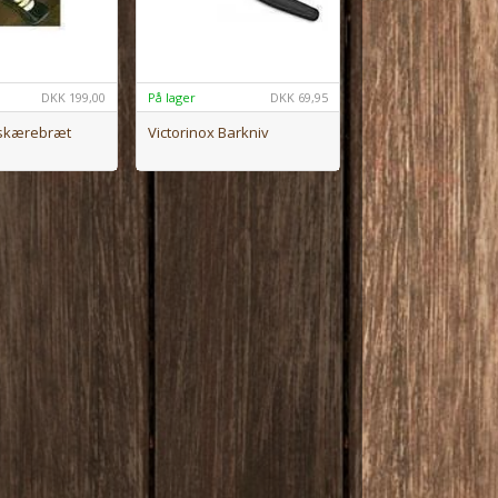
DKK
199,00
På lager
DKK
69,95
 skærebræt
Victorinox Barkniv