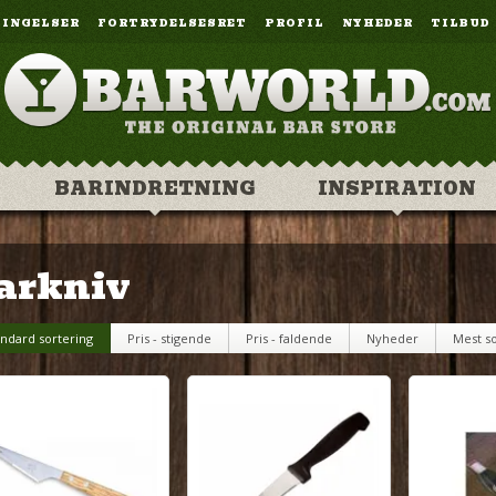
TINGELSER
FORTRYDELSESRET
PROFIL
NYHEDER
TILBUD
BARINDRETNING
INSPIRATION
arkniv
andard sortering
Pris - stigende
Pris - faldende
Nyheder
Mest so