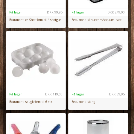
På lager
DKK
99,95
På lager
DKK
249,00
Beaumont Ice Shot form til 4 shotglas
Beaumont isknuser m/vacuum base
På lager
DKK
119,00
På lager
DKK
39,95
Beaumont Iskugleform til 6 stk.
Beaumont istang