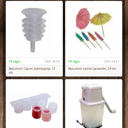
På lager
DKK
39,95
På lager
DKK
24,95
Beaumont Cap-on skænkeprop, 12
Beaumont cocktail parasoller, 24 stk.
stk.