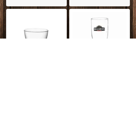
På lager
DKK
119,00
På lager
DKK
79,95
Bormioli Zeno glas, Klar, 6 stk.
Bulmers Cider pint glas