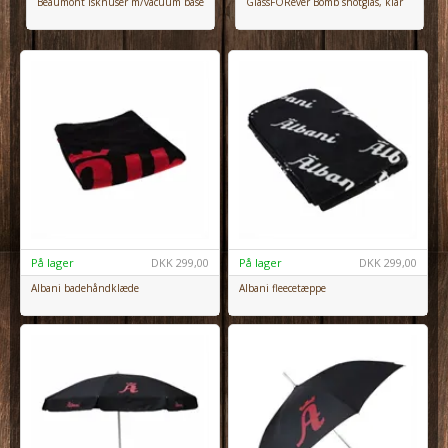
Beaumont isknuser m/vacuum base
GlassFORever Bomb shotglas, klar
På lager
DKK
299,00
På lager
DKK
299,00
Albani badehåndklæde
Albani fleecetæppe