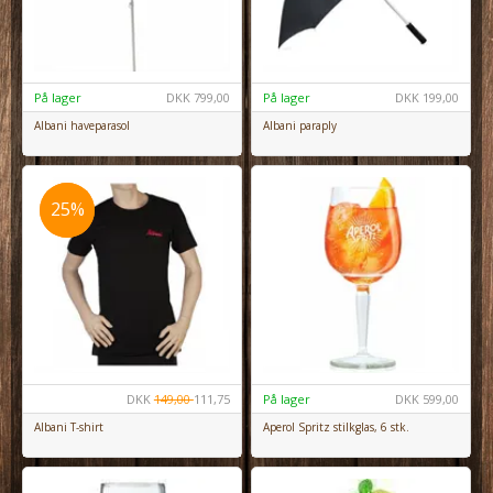
På lager
DKK
799,00
På lager
DKK
199,00
Albani haveparasol
Albani paraply
25%
25%
DKK
149,00
111,75
På lager
DKK
599,00
Albani T-shirt
Aperol Spritz stilkglas, 6 stk.