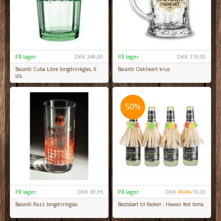
På lager
DKK
349,00
På lager
DKK
119,00
Bacardi Cuba Libre longdrinkglas, 6
Bacardi Oakheart krus
stk.
50%
50%
På lager
DKK
69,95
På lager
DKK
19,95
10,00
Bacardi Razz longdrinkglas
Bastskørt til flasker - Hawaii fest tema