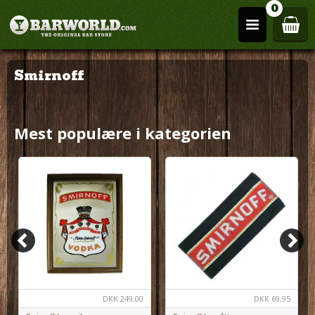
0
Smirnoff
Mest populære i kategorien
DKK
69,95
DKK
249,00