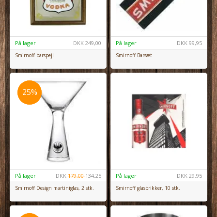
På lager
DKK
249,00
På lager
DKK
99,95
Smirnoff barspejl
Smirnoff Barsæt
25%
25%
På lager
DKK
179,00
134,25
På lager
DKK
29,95
Smirnoff Design martiniglas, 2 stk.
Smirnoff glasbrikker, 10 stk.