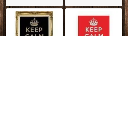
På lager
DKK
399,00
På lager
DKK
199,00
Keep Calm metalskilt, GOLD SPECIAL
Keep Calm metalskilt, rød
EDITION