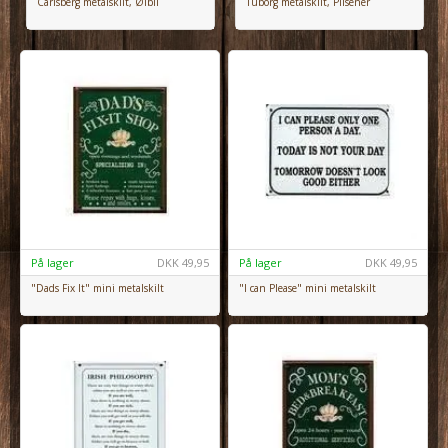
Carlsberg metalskilt, Ølbil
Tuborg metalskilt, Pilsener
På lager
DKK
49,95
På lager
DKK
49,95
"Dads Fix It" mini metalskilt
"I can Please" mini metalskilt