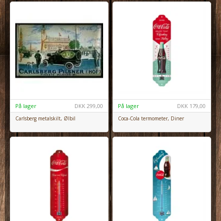
På lager
DKK
299,00
På lager
DKK
179,00
Carlsberg metalskilt, Ølbil
Coca-Cola termometer, Diner