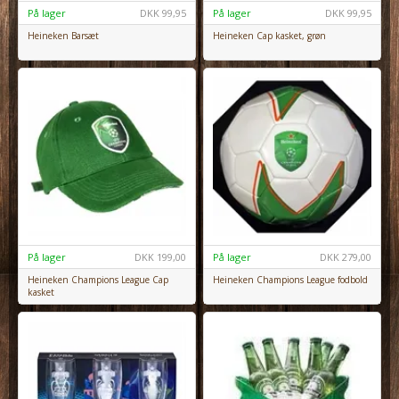
På lager
DKK
99,95
På lager
DKK
99,95
Heineken Barsæt
Heineken Cap kasket, grøn
På lager
DKK
199,00
På lager
DKK
279,00
Heineken Champions League Cap
Heineken Champions League fodbold
kasket