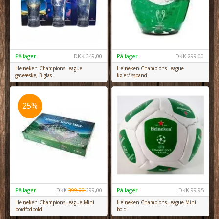
På lager
DKK
249,00
På lager
DKK
299,00
Heineken Champions League
Heineken Champions League
gaveæske, 3 glas
køler/isspand
25%
25%
På lager
DKK
399,00
299,00
På lager
DKK
99,95
Heineken Champions League Mini
Heineken Champions League Mini-
bordfodbold
bold