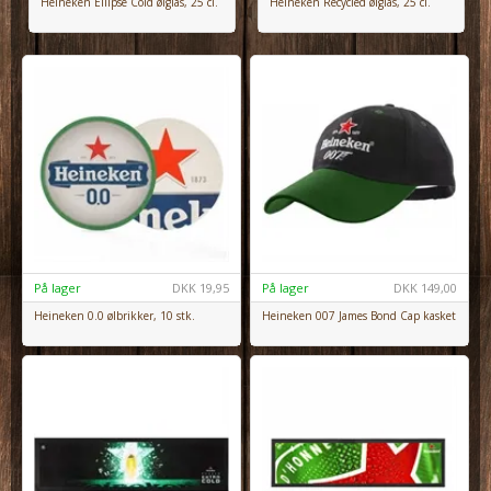
Heineken Ellipse Cold ølglas, 25 cl.
Heineken Recycled ølglas, 25 cl.
På lager
DKK
19,95
På lager
DKK
149,00
Heineken 0.0 ølbrikker, 10 stk.
Heineken 007 James Bond Cap kasket