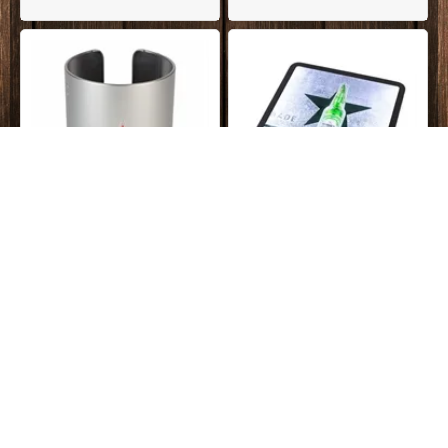
På lager
DKK
119,00
På lager
DKK
1.299,00
Heineken Essentials ølbrik holder
Heineken Extra Cold lysskilt