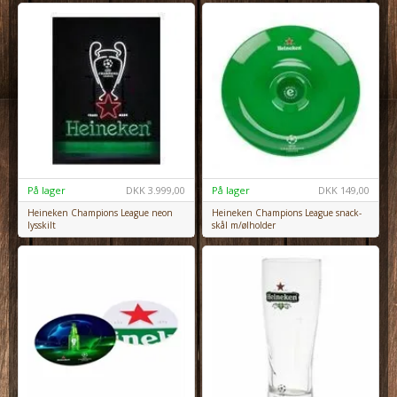
På lager
DKK
3.999,00
På lager
DKK
149,00
Heineken Champions League neon
Heineken Champions League snack-
lysskilt
skål m/ølholder