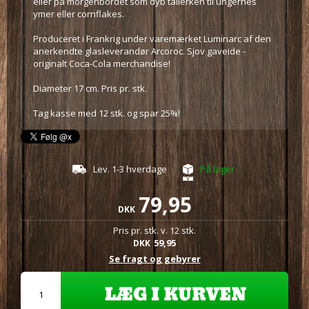
eller på morgenbordet som dyb tallerken til ungernes
ymer eller cornflakes.
Produceret i Frankrig under varemærket Luminarc af den
anerkendte glasleverandør Arcoroc. Sjov gaveide -
originalt Coca-Cola merchandise!
Diameter 17 cm. Pris pr. stk.
Tag kasse med 12 stk. og spar 25%!
Lev. 1-3 hverdage
På lager
79,95
DKK
Pris pr. stk. v. 12 stk.
59,95
DKK
Se fragt og gebyrer