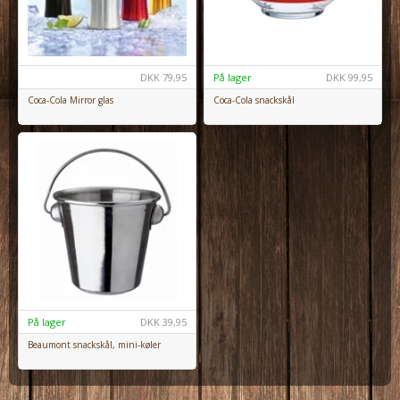
DKK
79,95
På lager
DKK
99,95
Coca-Cola Mirror glas
Coca-Cola snackskål
På lager
DKK
39,95
Beaumont snackskål, mini-køler