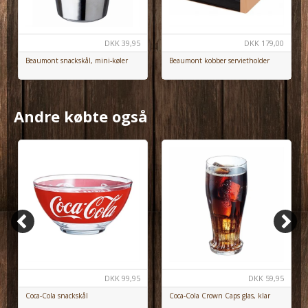
DKK
39,95
DKK
179,00
Beaumont snackskål, mini-køler
Beaumont kobber servietholder
Andre købte også
DKK
99,95
DKK
59,95
Coca-Cola snackskål
Coca-Cola Crown Caps glas, klar