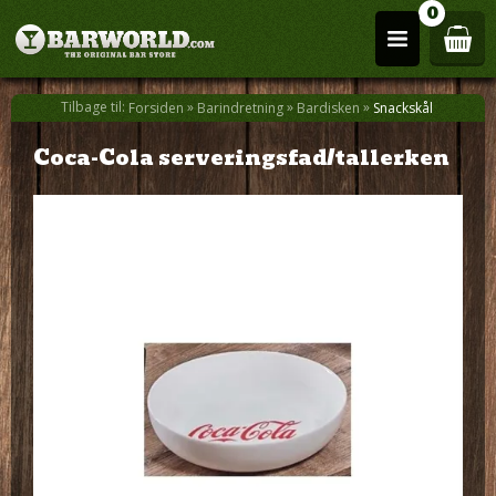
0
Tilbage til:
»
»
»
Forsiden
Barindretning
Bardisken
Snackskål
Coca-Cola serveringsfad/tallerken