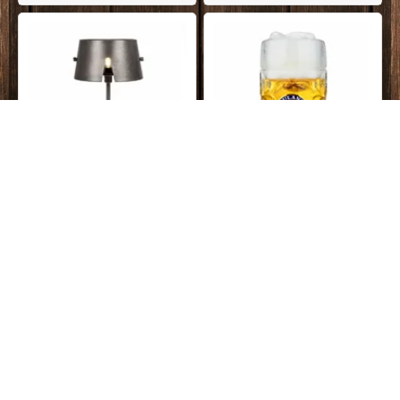
DKK
799,00
På lager
DKK
119,00
Njordliv MARS bordlampe, sort, 2
Paulaner Weissbier ølkrus XL
størrelser