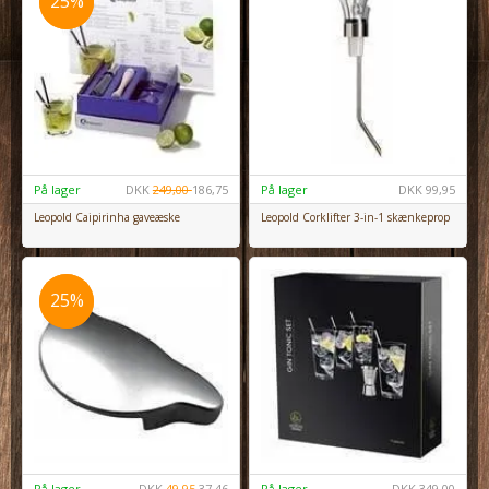
25%
25%
På lager
DKK
249,00
186,75
På lager
DKK
99,95
Leopold Caipirinha gaveæske
Leopold Corklifter 3-in-1 skænkeprop
25%
25%
På lager
DKK
49,95
37,46
På lager
DKK
349,00