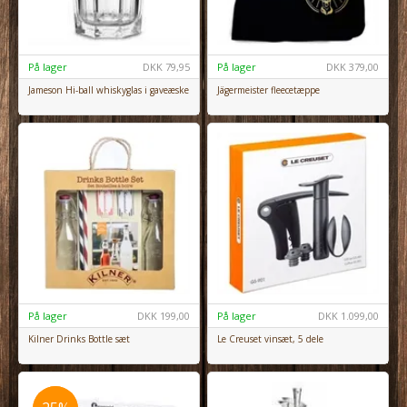
På lager
DKK
79,95
På lager
DKK
379,00
Jameson Hi-ball whiskyglas i gaveæske
Jägermeister fleecetæppe
På lager
DKK
199,00
På lager
DKK
1.099,00
Kilner Drinks Bottle sæt
Le Creuset vinsæt, 5 dele