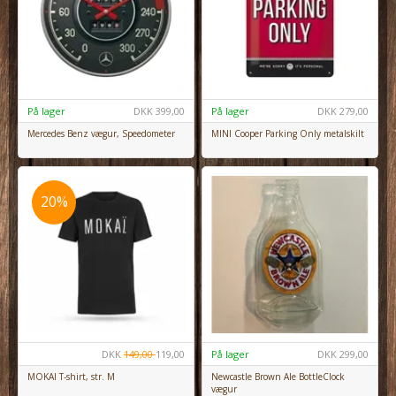
På lager
DKK
399,00
På lager
DKK
279,00
Mercedes Benz vægur, Speedometer
MINI Cooper Parking Only metalskilt
20%
DKK
149,00
119,00
På lager
DKK
299,00
MOKAI T-shirt, str. M
Newcastle Brown Ale BottleClock
vægur