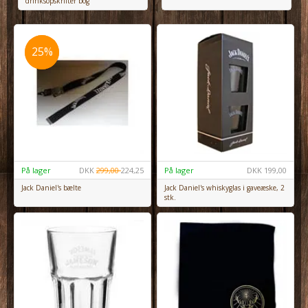
drinksopskrifter bog
25%
25%
På lager
DKK
299,00
224,25
På lager
DKK
199,00
Jack Daniel's bælte
Jack Daniel's whiskyglas i gaveæske, 2
stk.