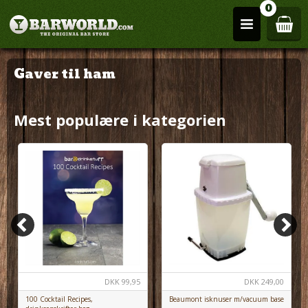
0
Gaver til ham
Mest populære i kategorien
DKK
249,00
DKK
99,95
Beaumont isknuser m/vacuum base
100 Cocktail Recipes,