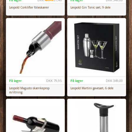
Leopold Corklifter folieskærer
Leopold Gin Tonic sæt, 9 dele
På lager
DKK
79,95
På lager
DKK
349,00
Leopold Magusto skænkeprop
Leopold Martini gavesæt, 6 dele
m/iltning