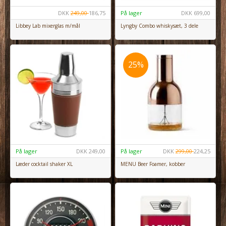
DKK
249,00
186,75
På lager
DKK
699,00
Libbey Lab mixerglas m/mål
Lyngby Combo whiskysæt, 3 dele
25%
På lager
DKK
249,00
På lager
DKK
299,00
224,25
Læder cocktail shaker XL
MENU Beer Foamer, kobber