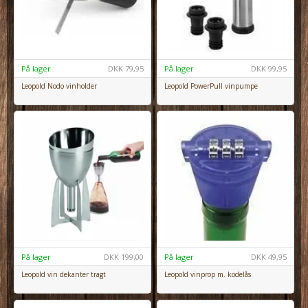
På lager
DKK
79,95
På lager
DKK
99,95
Leopold Nodo vinholder
Leopold PowerPull vinpumpe
På lager
DKK
199,00
På lager
DKK
49,95
Leopold vin dekanter tragt
Leopold vinprop m. kodelås