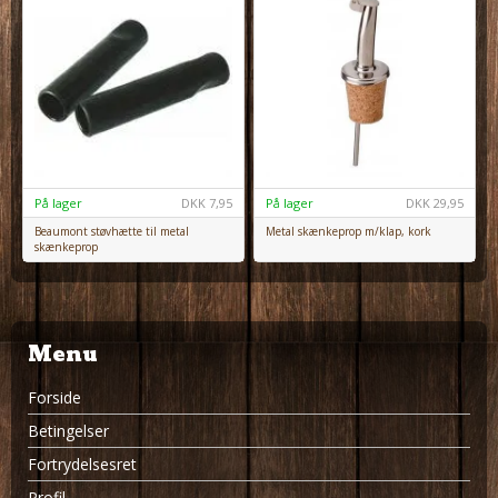
På lager
DKK
7,95
På lager
DKK
29,95
Beaumont støvhætte til metal
Metal skænkeprop m/klap, kork
skænkeprop
Menu
Forside
Betingelser
Fortrydelsesret
Profil