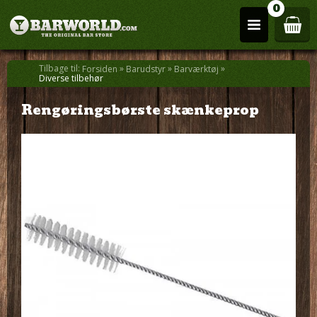
0
Tilbage til:
»
»
»
Forsiden
Barudstyr
Barværktøj
Diverse tilbehør
Rengøringsbørste skænkeprop