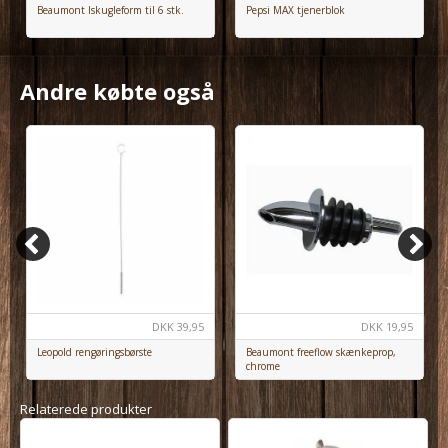
Beaumont Iskugleform til 6 stk.
Pepsi MAX tjenerblok
Andre købte også
DKK
39,95
DKK
19,95
Leopold rengøringsbørste
Beaumont freeflow skænkeprop,
chrome
Relaterede produkter