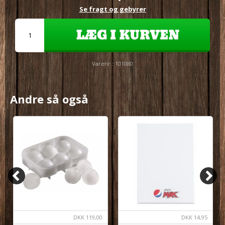
Se fragt og gebyrer
Varenr.:
101080
Andre så også
DKK
119,00
DKK
14,95