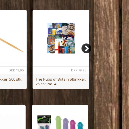
DKK
19,95
DKK
79,95
kker, 500 stk.
The Pubs of Britain ølbrikker,
Manchester Unit
25 stk, No. 4
nissehue