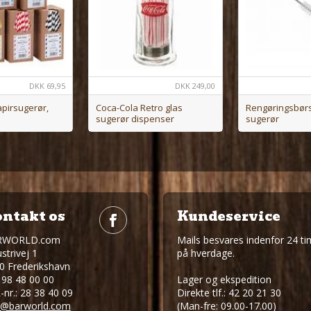
DKK
69,95
DKK
249,00
pirsugerør,
Coca-Cola Retro glas
Rengøringsbørst
sugerør dispenser
sugerør
ntakt os
Kundeservice
RWORLD.com
Mails besvares indenfor 24 ti
strivej 1
på hverdage.
0 Frederikshavn
: 98 48 00 00
Lager og ekspedition
-nr.: 28 38 40 09
Direkte tlf.: 42 20 21 30
o@barworld.com
(Man-fre: 09.00-17.00)