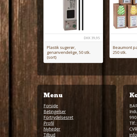
DKK
39,95
Plastik sugerør,
Beaumont pa
genanvendelige, 50 stk.
250 stk.
(sort)
Menu
Ko
Forside
BA
Betingelser
Indu
Fortrydelsesret
990
Profil
Tlf.
Nyheder
CVR
Tilbud
inf