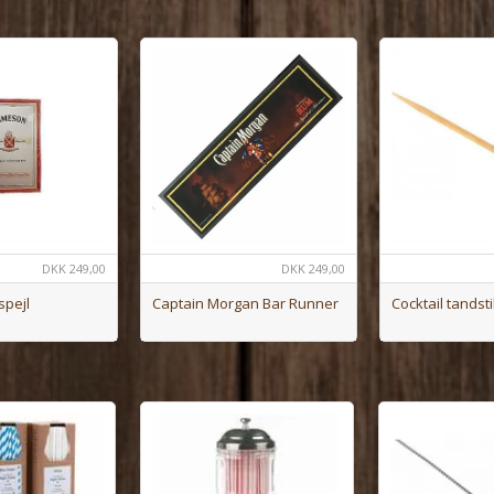
DKK
249,00
DKK
249,00
spejl
Cocktail tandsti
Captain Morgan Bar Runner