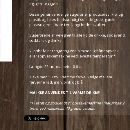
og igen - og igen.......
Disse genanvendelige sugerør er produceret i kraftig
plastik og føles fuldstændigt som de gode, gamle
plastsugerør - bare i en langt bedre kvalitet.
Sugerørene er velegnet til alle kolde drikke, sodavand,
cocktails og drinks.
Vi anbefaler rengøring ved almindelig håndopvask
eller i opvaskemaskine ved laveste temperatur.*)
Længde 22 cm, diameter 0,6 cm.
Æske med 50 stk. i samme farve. Vælge mellem
farverne rød, grøn, pink og blå.
MÅ IKKE ANVENDES TIL VARME DRIKKE!
*) Testet og godkendt til opvaskemaskine i maksimalt 2
timer ved maksimalt 70 grader celcius.