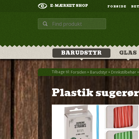
E-MÆRKET SHOP
FORSIDE
BE
BARUDSTYR
GLAS
Tilbage til:
»
»
Forsiden
Barudstyr
Drinkstilbehør
Plastik sugerør