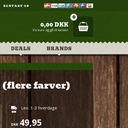
KONTAKT OS
0
0,00
DKK
Vis kurv og gå til kassen
DEALS
BRANDS
(flere farver)
Lev. 1-3 hverdage
49,95
DKK