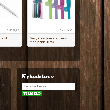
DKK
39,95
DKK
49,95
e til
Sexy Glow Jumbosugerør
med penis, 8 stk.
Nyhedsbrev
mer