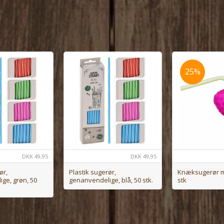
25%
DKK
49,95
DKK
49,95
ør,
Plastik sugerør,
Knæksugerør m
ge, grøn, 50
genanvendelige, blå, 50 stk.
stk