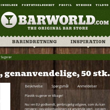
TINGELSER
FORTRYDELSESRET
PROFIL
NYHEDER
TILBUD
BARINDRETNING
INSPIRATION
»
Sugerør
, genanvendelige, 50 stk. 
Beskrivelse
Spørgsmål
Anmeldelser
Plastik-sugerør er tilbage!
Nu i en EU-godkendt, genbrugelig udgave, som du kan
rengøre i opvaskemaskinen og anvende igen - og igen -