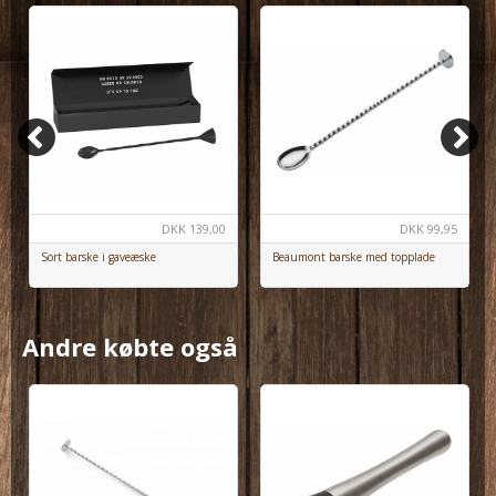
DKK
99,95
DKK
139,00
Beaumont barske med topplade
Sort barske i gaveæske
Andre købte også