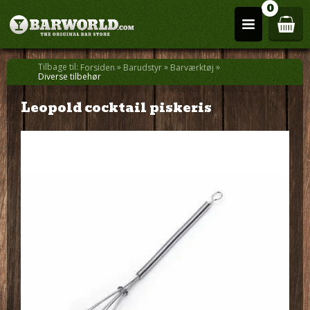
0
Tilbage til:
»
»
»
Forsiden
Barudstyr
Barværktøj
Diverse tilbehør
Leopold cocktail piskeris