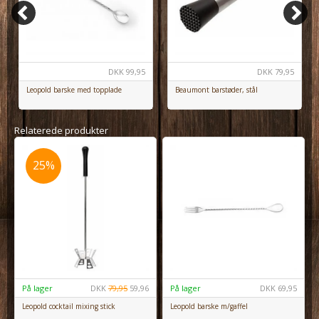
DKK
99,95
DKK
79,95
Leopold barske med topplade
Beaumont barstøder, stål
Relaterede produkter
25%
25%
På lager
DKK
79,95
59,96
På lager
DKK
69,95
Leopold cocktail mixing stick
Leopold barske m/gaffel