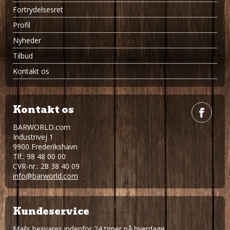
Fortrydelsesret
Profil
Nyheder
Tilbud
Kontakt os
Kontakt os
BARWORLD.com
Industrivej 1
9900 Frederikshavn
Tlf.: 98 48 00 00
CVR-nr.: 28 38 40 09
info@barworld.com
Kundeservice
Mails besvares indenfor 24 timer på hverdage.