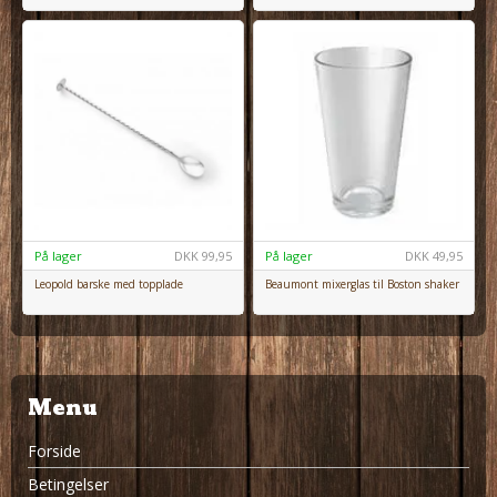
På lager
DKK
99,95
På lager
DKK
49,95
Leopold barske med topplade
Beaumont mixerglas til Boston shaker
Menu
Forside
Betingelser