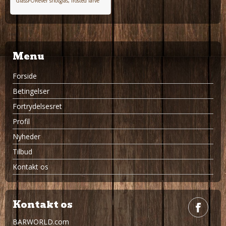
GlassFORever shotglas, frosted farve
Menu
Forside
Betingelser
Fortrydelsesret
Profil
Nyheder
Tilbud
Kontakt os
Kontakt os
BARWORLD.com