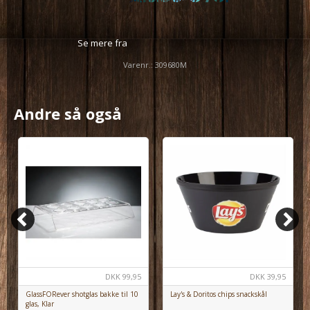
Se mere fra
Varenr.:
309680M
Andre så også
DKK
99,95
DKK
39,95
GlassFORever shotglas bakke til 10
Lay's & Doritos chips snackskål
glas, Klar