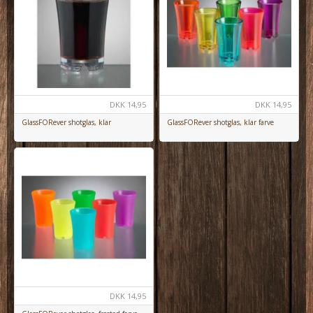
DKK
14,95
DKK
14,95
GlassFORever shotglas, klar
GlassFORever shotglas, klar farve
DKK
14,95