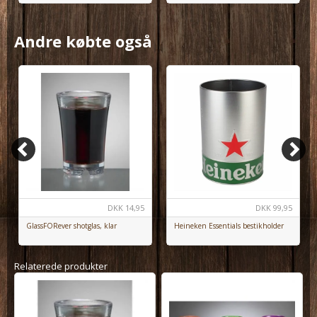
Andre købte også
DKK
14,95
DKK
99,95
GlassFORever shotglas, klar
Heineken Essentials bestikholder
Relaterede produkter