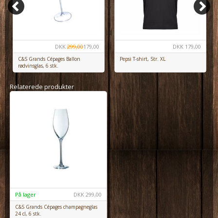
DKK
299,00
179,00
DKK
179,00
C&S Grands Cépages Ballon
Pepsi T-shirt, Str. XL
rødvinsglas, 6 stk.
Relaterede produkter
På lager
DKK
299,00
C&S Grands Cépages champagneglas
24 cl, 6 stk.