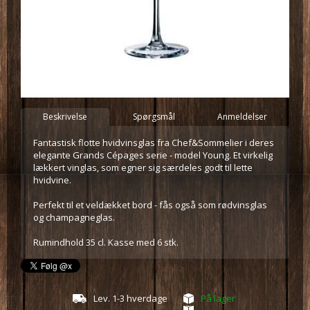
Beskrivelse
Spørgsmål
Anmeldelser
Fantastisk flotte hvidvinsglas fra Chef&Sommelier i deres
elegante Grands Cépages serie - model Young. Et virkelig
lækkert vinglas, som egner sig særdeles godt til lette
hvidvine.
Perfekt til et veldækket bord - fås også som rødvinsglas
og champagneglas.
Rumindhold 35 cl. Kasse med 6 stk.
Lev. 1-3 hverdage
På lager