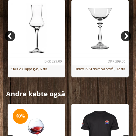
DKK
299,00
DKK
399,00
Stölzle Grappa glas, 6 stk.
Libbey 1924 champagneskål, 12 stk
Andre købte også
40%