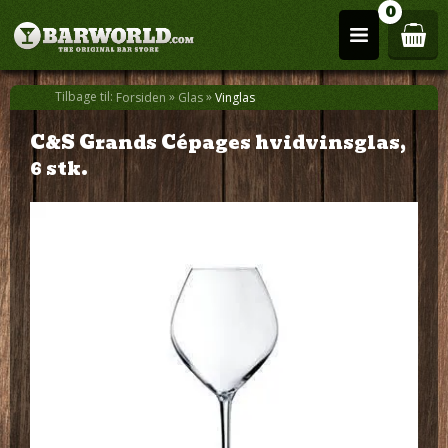
0
Tilbage til:
»
»
Forsiden
Glas
Vinglas
C&S Grands Cépages hvidvinsglas,
6 stk.