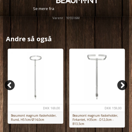
Se mere fra
Varenr.:
105516M
Andre så også
DKK
169,00
DKK
159,00
Beaumont magnum flaskeholder,
Beaumont magnum flaskeholder,
Rund, H51cm/Ø14,0cm
Firkantet, H35cm - D12,0cm -
B13,5cm